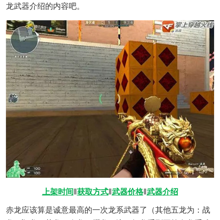
龙武器介绍的内容吧。
上架时间
‖
获取方式
‖
武器价格
‖
武器介绍
赤龙应该算是诚意最高的一次龙系武器了（其他五龙为：战