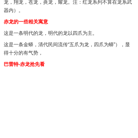
龙，翔龙，苍龙，炎龙，耀龙。注：红龙系列不算在龙系武
器内）。
赤龙的一些相关寓意
这是一条明代的龙，明代的龙以四爪为主。
这是一条金蟒，清代民间流传“五爪为龙，四爪为蟒”），显
得十分的有气势，
巴雷特-赤龙抢先看