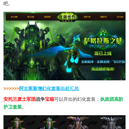
吧。
>>>>>>
阿古斯新增幻化套装出处汇总
安托兰废土军团
战争
宝箱
可以开出的幻化套装：
执政团高阶
护卫套装
。