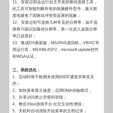
11、安装过程会运行自主开发的驱动选择工具，
此工具可智能判断所有的电脑硬件型号，最大限
度地避免了因驱动冲突而蓝屏的现象；
12、安装过程可选择几种常见的分辨率，如不选
择将只能识别最优分辨率，第一次进入桌面分辨
率已设置好；
13、集成DX最新版，MSJAVA虚拟机，VB/VC常
用运行库，MSXML4SP2，microsoft update控件
和WGA认证。
三、系统优化：
1、启动时将不检测未使用的IDE通道并将其关
闭；
2、加快菜单显示速度；启用DMA传输模式；
3、共享访问禁止空密码登陆；
4、整合Xbox游戏平台 社交互动性增强；
5、关机时自动清除开始菜单的文档记录；