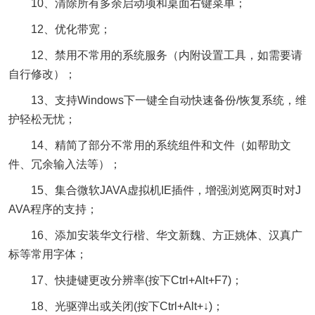
10、清除所有多余启动项和桌面右键菜单；
12、优化带宽；
12、禁用不常用的系统服务（内附设置工具，如需要请
自行修改）；
13、支持Windows下一键全自动快速备份/恢复系统，维
护轻松无忧；
14、精简了部分不常用的系统组件和文件（如帮助文
件、冗余输入法等）；
15、集合微软JAVA虚拟机IE插件，增强浏览网页时对J
AVA程序的支持；
16、添加安装华文行楷、华文新魏、方正姚体、汉真广
标等常用字体；
17、快捷键更改分辨率(按下Ctrl+Alt+F7)；
18、光驱弹出或关闭(按下Ctrl+Alt+↓)；