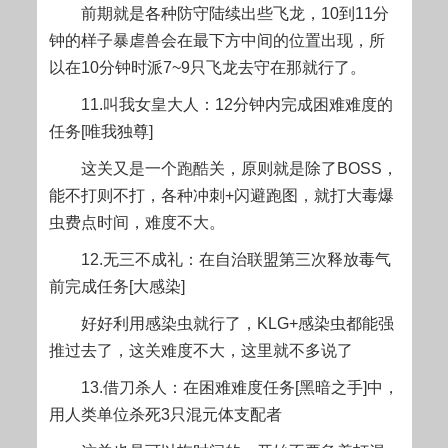
前期就是各种防守陆续出些飞龙，10到11分
钟的样子暴虐兽会在最下方中间的位置出现，所
以在10分钟时派7~9只飞龙去守在那就行了。
11.叫我女皇大人：12分钟内完成困难难度的
任务[唯我独尊]
这关又是一个
跑酷
关，原则就是除了BOSS，
能不打则不打，各种冲刺+闪避跑图，就打大毒爆
虫费点时间，难度不大。
12.无三不成礼：在自治联盟第三次释放毒气
前完成任务[大感染]
好好利用感染虫就行了，KLG+感染虫都能强
推过去了，这关难度不大，这里就不多说了
13.借刀杀人：在困难难度任务[黑暗之手]中，
用人类单位杀死3只混元体支配者