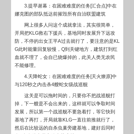
3.提早谢幕：在困难难度的任务[汇合点]中在
娜克图的部队抵达前摧毁所有自治联盟建筑
网上很多人问这个成就拿法，其实很简单，
开局把KLG救右下援兵，基地同时发展升下远攻
防，不停的出女王平A过去就行了，要注意的是KL
G此时能量回复较慢，Q到关键地方，建筑打到红
血就不理了，会自已烧爆掉的，此关人类无农民
不能修理。
4.天降蛇女：在困难难度的任务[天火燎原]中
与120秒之内击杀4艘蛇女级战巡舰
这关是可以拖时间的，只要你不把战巡舰打
掉，下一艘是不会出来的，这样就可以争取时间
发展，所以第一个战巡舰不要急着打，等它快到
基地了再打，开局就靠KLG一直往前推就行了，
然后在比较远的自杀虫巢旁建基地，建好后同时