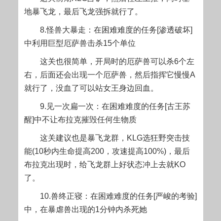
地暴飞龙，最后飞龙强拆就行了。
8.怪兽大暴走：在困难难度的任务[渗透破坏]
中利用巨型厄萨兽击杀15个单位
这关也很简单，开局时的厄萨兽可以杀6个左
右，后面还会出现一个厄萨兽，然后指挥它慢慢A
就行了，没血了可以站女王身边回血。
9.见一次扁一次：在困难难度的任务[古王苏
醒]中不让布拉克摧毁任何生物质
这关建议也是暴飞龙群，KLG选狂野突击技
能(10秒内生命提高200，攻速提高100%)，最后
布拉克出现时，给飞龙群上好状态冲上去就KO
了。
10.兽终正寝：在困难难度的任务[严峻的考验]
中，在暴虐兽出现的1分钟内杀死她