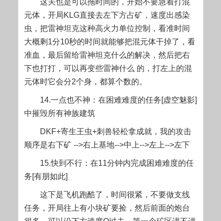
这关也是可以拖时间的，开始不要急着打混
元体，开局KLG直接去左下方占矿，速度出感染
虫，把雷神
坦克
这种高火力单位控制，看准时间
大概剩1分10秒的时间就能够把混元体干掉了，看
准血，最后留给雷神坦克什么的解决，然后把右
下也打打，可以再变些雷神什么 的，打左上的混
元体时它会分2个身，都算个数的。
14.一点也不神：在困难难度的任务[虚空魅影]
中摧毁所有神族建筑
DKF+寄生王虫+刺兽轻松拿成就，我的攻击
顺序是右下矿 -->右上基地-->中上-->左上-->左下
15.快到不行：在11分钟内完成困难难度的任
务[有朋如此]
这下是飞机跑酷了，时间很紧，不要做支线
任务，开局往上有小块矿要捡，然后前面的炮台