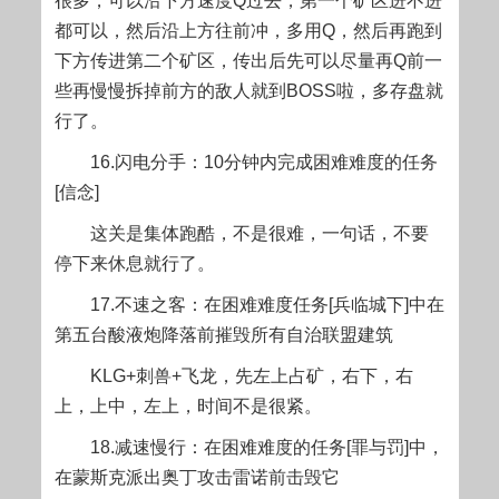
很多，可以沿下方速度Q过去，第一个矿区进不进
都可以，然后沿上方往前冲，多用Q，然后再跑到
下方传进第二个矿区，传出后先可以尽量再Q前一
些再慢慢拆掉前方的敌人就到BOSS啦，多存盘就
行了。
16.闪电分手：10分钟内完成困难难度的任务
[信念]
这关是集体跑酷，不是很难，一句话，不要
停下来休息就行了。
17.不速之客：在困难难度任务[兵临城下]中在
第五台酸液炮降落前摧毁所有自治联盟建筑
KLG+刺兽+飞龙，先左上占矿，右下，右
上，上中，左上，时间不是很紧。
18.减速慢行：在困难难度的任务[罪与罚]中，
在蒙斯克派出奥丁攻击雷诺前击毁它