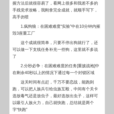
握方法后就很容易了，看网上很多和我差不多的
手残党求攻略，我刚拿完全成就，就顺手写下，
高手勿喷
1.疯狗狼：在困难难度“实验”中在10分钟内摧
毁3座重工厂
这个成就很简单，只要不停出狗就行了，还
可以做一下支线任务补充一些狗，这里就不多说
了
2.分秒必争：在困难难度的任务[重披战袍]中
在剩余40秒以上的情况下通过每一个封锁区域
这关时间有点赶，千万不要恋战，能跑则
跑，可以把人族兵引给虫族互殴，中间有个关卡
选放毒气还是放虫子，最好选放出虫子，这样可
以吸引人族火力，自己就快跑，总结就是两个
字“快跑”